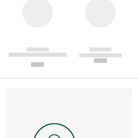
------------
------------
----------- ----------- --------
----------- -----------
---
--,-- €
--,-- €