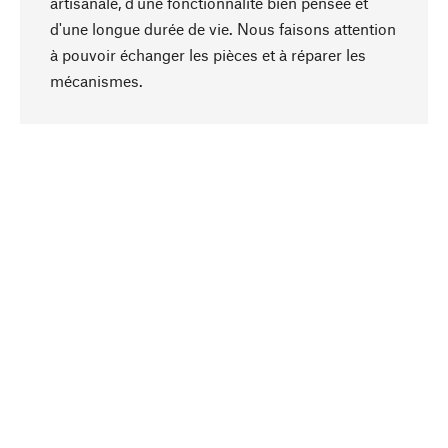
artisanale, d'une fonctionnalité bien pensée et
d'une longue durée de vie. Nous faisons attention
à pouvoir échanger les pièces et à réparer les
Haut de page
mécanismes.
Conscient
La durabilité est au cœur de notre sélection de
produits. Nous misons sur des ingrédients
naturels et des matériaux qui peuvent être
entretenus, ainsi que sur une production
respectueuse des ressources et socialement
responsable.