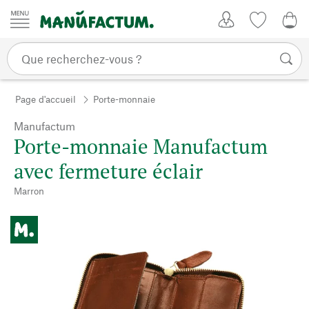
Passer au contenu
Mon compte
Liste de su
0,0
Page d'accueil
Porte-monnaie
Manufactum
Porte-monnaie Manufactum
avec fermeture éclair
Marron