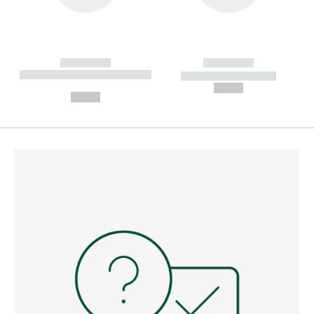
------------
------------
----------- ----------- --------
----------- -----------
---
--,-- €
--,-- €