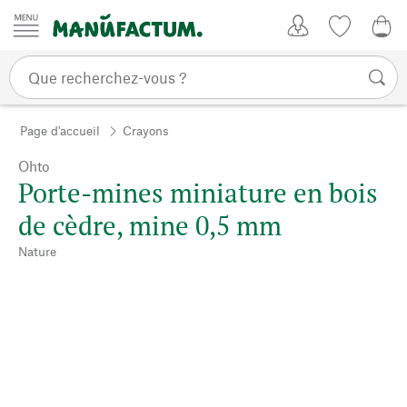
Passer au contenu
Mon compte
Liste de su
0,0
Page d'accueil
Crayons
Ohto
Porte-mines miniature en bois
de cèdre, mine 0,5 mm
Nature