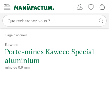
Passer au contenu
Mon compte
Liste de su
0,0
Page d'accueil
Kaweco
Porte-mines Kaweco Special
aluminium
mine de 0,9 mm