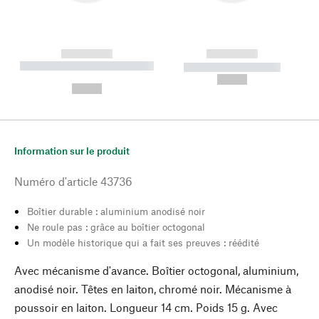
------------
------------
----------- ----------- --------
----------- -----------
---
--,-- €
--,-- €
Information sur le produit
Numéro d'article
43736
Boîtier durable : aluminium anodisé noir
Ne roule pas : grâce au boîtier octogonal
Un modèle historique qui a fait ses preuves : réédité
Avec mécanisme d'avance. Boîtier octogonal, aluminium,
anodisé noir. Têtes en laiton, chromé noir. Mécanisme à
poussoir en laiton. Longueur 14 cm. Poids 15 g. Avec