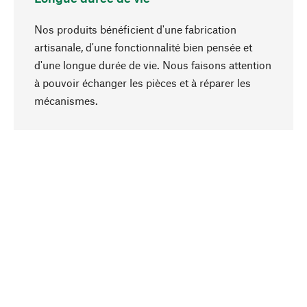
Nos produits bénéficient d'une fabrication
artisanale, d'une fonctionnalité bien pensée et
d'une longue durée de vie. Nous faisons attention
à pouvoir échanger les pièces et à réparer les
Haut de page
mécanismes.
Conscient
La durabilité est au cœur de notre sélection de
produits. Nous misons sur des ingrédients
naturels et des matériaux qui peuvent être
entretenus, ainsi que sur une production
respectueuse des ressources et socialement
responsable.