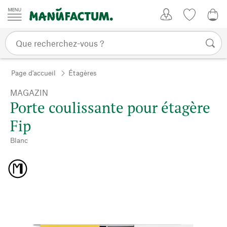
Passer au contenu
Mon compte
Liste de su
0,0
Page d'accueil
Étagères
MAGAZIN
Porte coulissante pour étagère
Fip
Blanc