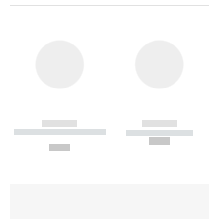
------------
------------
----------- ----------- --------
----------- -----------
---
--,-- €
--,-- €