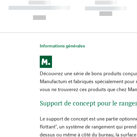
------------
------------
----------- ----------- ----------
----------- -----------
-
--,-- €
--,-- €
Informations générales
Découvrez une série de bons produits conçu
Manufactum et fabriqués spécialement pour n
vous ne trouverez ces produits que chez Ma
Support de concept pour le range
Le support de concept est une partie optionn
flottant", un système de rangement qui prend
dessus ou même à côté du bureau, la surface