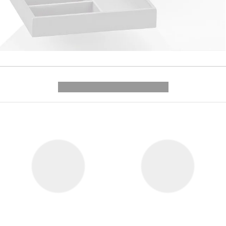
---------- --------------