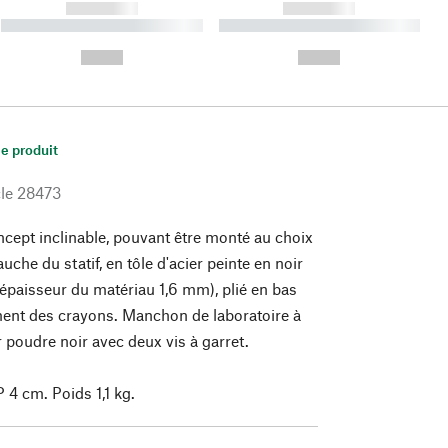
------------
------------
----------- ----------- ----------
----------- ----------- ----------
- -----------
-
--,-- €
--,-- €
le produit
le
28473
cept inclinable, pouvant être monté au choix
auche du statif, en tôle d'acier peinte en noir
épaisseur du matériau 1,6 mm), plié en bas
ent des crayons. Manchon de laboratoire à
 poudre noir avec deux vis à garret.
 4 cm. Poids 1,1 kg.