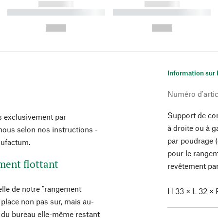
------------
------------
----------- ----------- ----------
----------- ----------- ----------
-
-
--,-- €
--,-- €
Information sur 
Numéro d'artic
Support de con
s exclusivement par
à droite ou à g
ous selon nos instructions -
par poudrage (
nufactum.
pour le rangem
ment flottant
revêtement par
elle de notre "rangement
H 33 × L 32 × P
 place non pas sur, mais au-
 du bureau elle-même restant