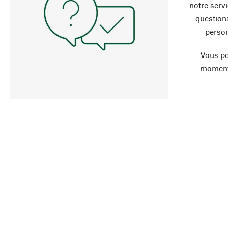
notre servi
question
person
Vous po
moment