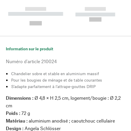
------------
------------
----------- ----------- --------
----------- -----------
---
--,-- €
--,-- €
Information sur le produit
Numéro d'article
210024
Chandelier sobre et stable en aluminium massif
Pour les bougies de ménage et de table courantes
S'adapte parfaitement à l'attrape-gouttes DRIP
Dimensions :
Ø 4,8 × H 2,5 cm, logement/bougie : Ø 2,2
cm
Poids :
72 g
Matériau :
aluminium anodisé ; caoutchouc cellulaire
Design :
Angela Schlösser