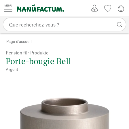
Passer au contenu
Mon compte
Liste de su
0,0
Page d'accueil
Pension für Produkte
Porte-bougie Bell
Argent