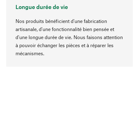
Longue durée de vie
Nos produits bénéficient d'une fabrication
artisanale, d'une fonctionnalité bien pensée et
d'une longue durée de vie. Nous faisons attention
à pouvoir échanger les pièces et à réparer les
Haut de page
mécanismes.
Conscient
La durabilité est au cœur de notre sélection de
produits. Nous misons sur des ingrédients
naturels et des matériaux qui peuvent être
entretenus, ainsi que sur une production
respectueuse des ressources et socialement