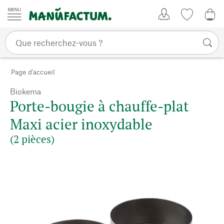
Passer au contenu
Mon compte
Liste de su
0,0
Page d'accueil
Biokema
Porte-bougie à chauffe-plat
Maxi acier inoxydable
(2 pièces)