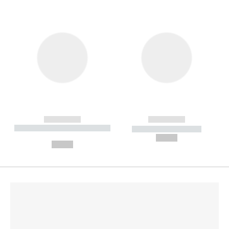
------------
------------
----------- ----------- --------
----------- -----------
---
--,-- €
--,-- €