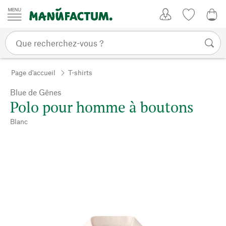
Passer au contenu
Mon compte
Liste de su
0,0
Page d'accueil
T-shirts
Blue de Gênes
Polo pour homme à boutons
Blanc