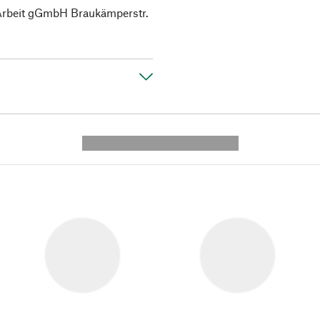
 Arbeit gGmbH Braukämperstr.
---------- --------------