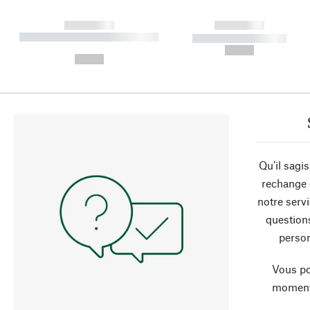
------------
------------
----------- ----------- ----------
----------- -----------
-
--,-- €
--,-- €
Qu’il sagi
rechange 
notre servi
question
person
Vous po
moment