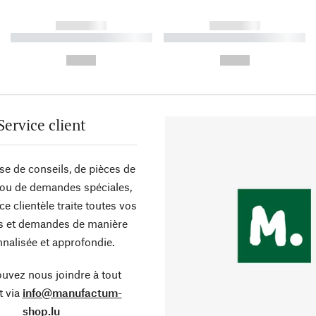
------------
------------
----------- ----------- ----------
----------- ----------- ----------
-
-
--,-- €
--,-- €
Service client
sse de conseils, de pièces de
ou de demandes spéciales,
ce clientèle traite toutes vos
s et demandes de manière
nalisée et approfondie.
uvez nous joindre à tout
 via
info@manufactum-
shop.lu