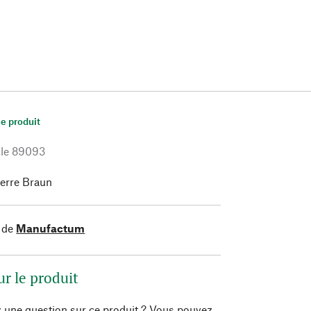
le produit
le
89093
verre Braun
 de
Manufactum
ur le produit
 une question sur ce produit ? Vous pouvez