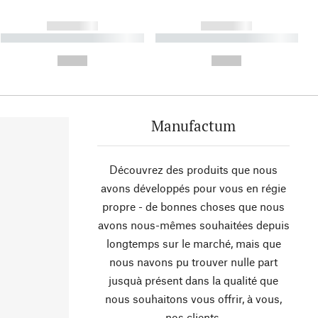
------------
------------
----------- ----------- ----------
----------- ----------- ----------
- -----------
-
--,-- €
--,-- €
Manufactum
Découvrez des produits que nous
avons développés pour vous en régie
propre - de bonnes choses que nous
avons nous-mêmes souhaitées depuis
longtemps sur le marché, mais que
nous navons pu trouver nulle part
jusquà présent dans la qualité que
nous souhaitons vous offrir, à vous,
nos clients.