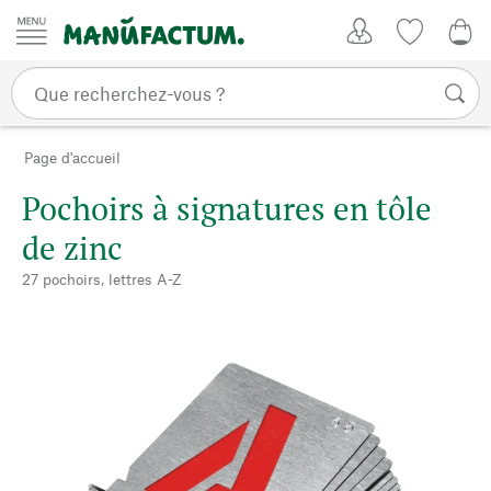
Passer au contenu
Mon compte
Liste de su
0,0
Page d'accueil
Pochoirs à signatures en tôle
de zinc
27 pochoirs, lettres A-Z