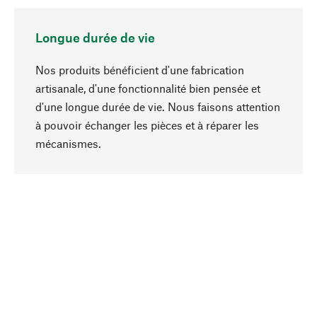
Longue durée de vie
Nos produits bénéficient d'une fabrication
artisanale, d'une fonctionnalité bien pensée et
d'une longue durée de vie. Nous faisons attention
à pouvoir échanger les pièces et à réparer les
Haut de page
mécanismes.
Conscient
La durabilité est au cœur de notre sélection de
produits. Nous misons sur des ingrédients
naturels et des matériaux qui peuvent être
entretenus, ainsi que sur une production