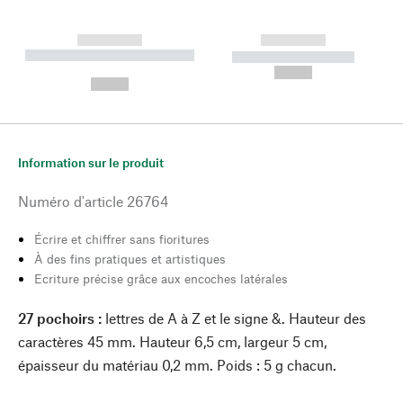
------------
------------
----------- ----------- --------
----------- -----------
---
--,-- €
--,-- €
Information sur le produit
Numéro d'article
26764
Écrire et chiffrer sans fioritures
À des fins pratiques et artistiques
Ecriture précise grâce aux encoches latérales
27 pochoirs :
lettres de A à Z et le signe &. Hauteur des
caractères 45 mm. Hauteur 6,5 cm, largeur 5 cm,
épaisseur du matériau 0,2 mm. Poids : 5 g chacun.