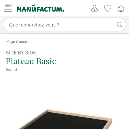
Passer au contenu
Mon compte
Liste de su
0,0
Page d'accueil
SIDE BY SIDE
Plateau Basic
Grand