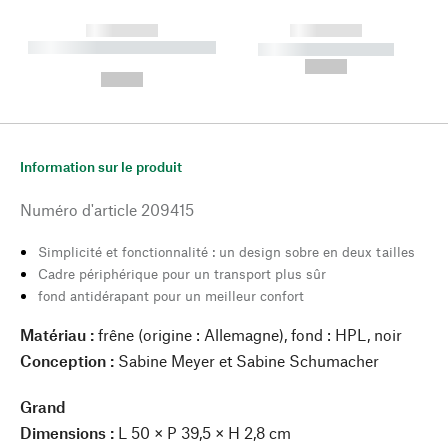
------------
------------
----------- ----------- --------
----------- -----------
---
--,-- €
--,-- €
Information sur le produit
Numéro d'article
209415
Simplicité et fonctionnalité : un design sobre en deux tailles
Cadre périphérique pour un transport plus sûr
fond antidérapant pour un meilleur confort
Matériau :
frêne (origine : Allemagne), fond : HPL, noir
Conception :
Sabine Meyer et Sabine Schumacher
Grand
Dimensions :
L 50 × P 39,5 × H 2,8 cm