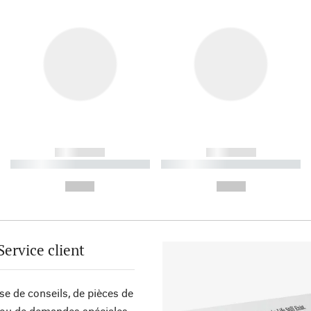
------------
------------
----------- ----------- ----------
----------- ----------- ----------
-
-
--,-- €
--,-- €
Service client
sse de conseils, de pièces de
ou de demandes spéciales,