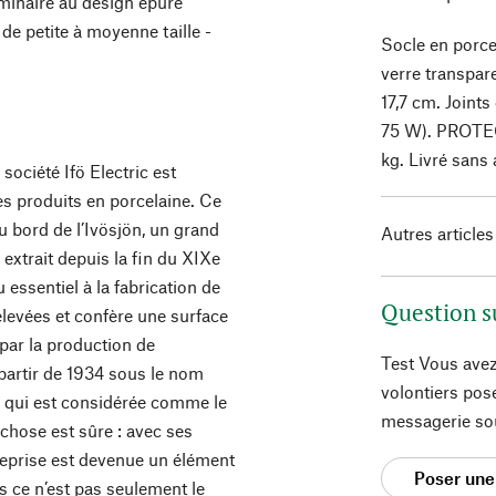
minaire au design épuré
 de petite à moyenne taille -
Socle en porce
verre transpare
17,7 cm. Joint
75 W). PROTEC
kg. Livré sans
société Ifö Electric est
es produits en porcelaine. Ce
u bord de l’Ivösjön, un grand
Autres articles
on extrait depuis la fin du XIXe
 essentiel à la fabrication de
Question s
élevées et confère une surface
par la production de
Test Vous avez
 partir de 1934 sous le nom
volontiers pos
-là qui est considérée comme le
messagerie so
e chose est sûre : avec ses
treprise est devenue un élément
Poser une
is ce n’est pas seulement le