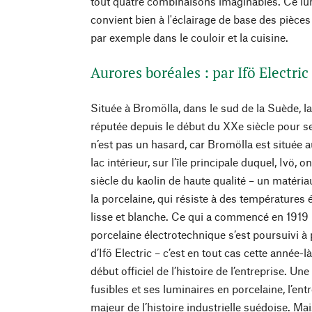
tout quatre combinaisons imaginables. Ce lu
convient bien à l'éclairage de base des pièces
par exemple dans le couloir et la cuisine.
Aurores boréales : par Ifö Electric
Située à Bromölla, dans le sud de la Suède, la 
réputée depuis le début du XXe siècle pour s
n’est pas un hasard, car Bromölla est située a
lac intérieur, sur l’île principale duquel, Ivö, 
siècle du kaolin de haute qualité – un matériau
la porcelaine, qui résiste à des températures 
lisse et blanche. Ce qui a commencé en 1919 
porcelaine électrotechnique s’est poursuivi à
d’Ifö Electric – c’est en tout cas cette année
début officiel de l’histoire de l’entreprise. Un
fusibles et ses luminaires en porcelaine, l’en
majeur de l’histoire industrielle suédoise. Ma