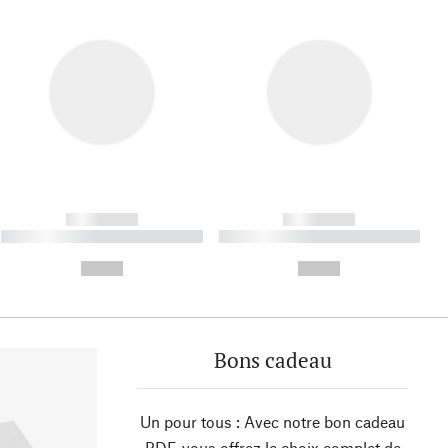
------------
------------
----------- ----------- ----------
----------- ----------- ----------
- -----------
-
--,-- €
--,-- €
Bons cadeau
Un pour tous : Avec notre bon cadeau
PDF, vous offrez le choix complet de