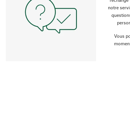
notre servi
question
person
Vous po
moment