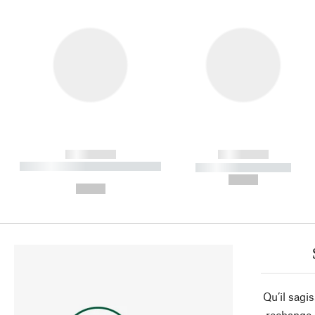
------------
------------
----------- ----------- ----------
----------- -----------
-
--,-- €
--,-- €
Qu’il sagi
rechange 