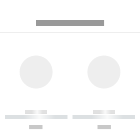
---------- --------------
------------
------------
----------- ----------- ----------
----------- ----------- ----------
-
-
--,-- €
--,-- €