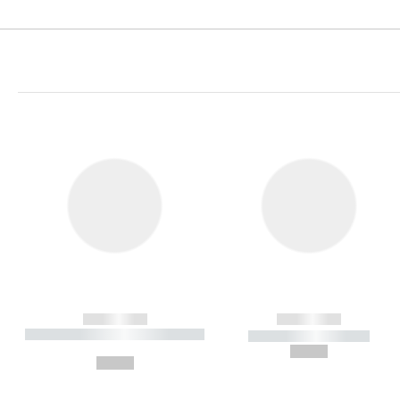
------------
------------
----------- ----------- ----------
----------- -----------
-
--,-- €
--,-- €