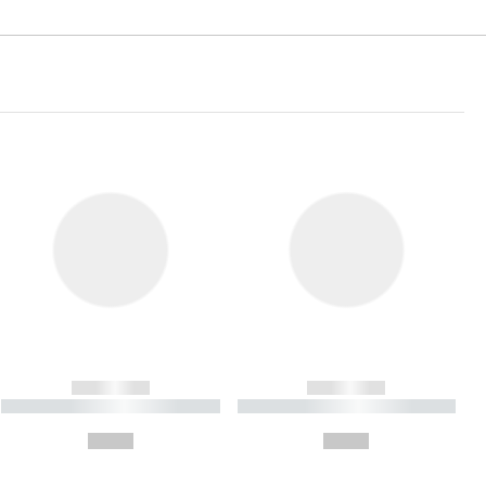
------------
------------
----------- ----------- ----------
----------- ----------- ----------
- -----------
-
--,-- €
--,-- €