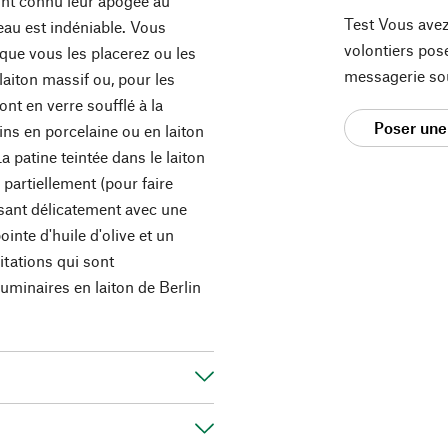
ont connu leur apogée au
Test Vous avez
veau est indéniable. Vous
volontiers pos
que vous les placerez ou les
messagerie so
laiton massif ou, pour les
ont en verre soufflé à la
Poser une
ns en porcelaine ou en laiton
La patine teintée dans le laiton
 partiellement (pour faire
ssant délicatement avec une
pointe d'huile d'olive et un
tations qui sont
luminaires en laiton de Berlin