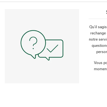
Qu’il sagi
rechange 
notre servi
question
person
Vous po
moment