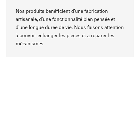
Nos produits bénéficient d'une fabrication
artisanale, d'une fonctionnalité bien pensée et
d'une longue durée de vie. Nous faisons attention
à pouvoir échanger les pièces et à réparer les
Haut de page
mécanismes.
Conscient
La durabilité est au cœur de notre sélection de
produits. Nous misons sur des ingrédients
naturels et des matériaux qui peuvent être
entretenus, ainsi que sur une production
respectueuse des ressources et socialement
responsable.