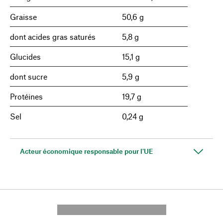
Graisse
50,6 g
dont acides gras saturés
5,8 g
Glucides
15,1 g
dont sucre
5,9 g
Protéines
19,7 g
Sel
0,24 g
Acteur économique responsable pour l'UE
---------- --------------