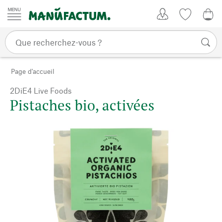
Passer au contenu
Mon compte
Liste de su
0,0
Page d'accueil
2DiE4 Live Foods
Pistaches bio, activées