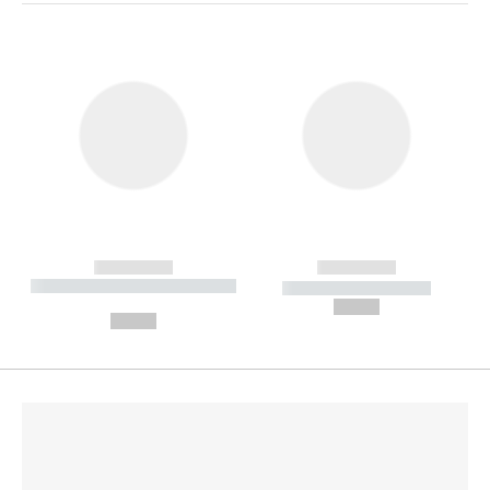
------------
------------
----------- ----------- --------
----------- -----------
---
--,-- €
--,-- €