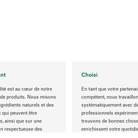
nt
Choisi
lité est au cœur de notre
En tant que votre partenai
 de produits. Nous misons
compétent, nous travaillo
ngrédients naturels et des
systématiquement avec d
 qui peuvent être
professionnels expériment
s, ainsi que sur une
trouvons de bonnes chose
on respectueuse des
enrichissent votre quotidi
s et socialement
un choix optimal de matér