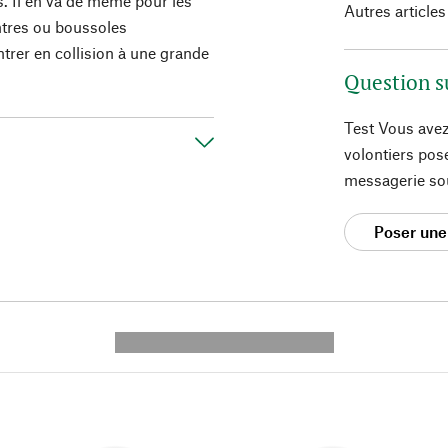
s. Il en va de même pour les
Autres articles
tres ou boussoles
ntrer en collision à une grande
Question s
Test Vous avez
volontiers pos
messagerie so
Poser une
---------- --------------