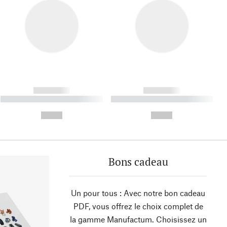
------------
------------
----------- ----------- ----------
----------- ----------- ----------
- -----------
-
--,-- €
--,-- €
Bons cadeau
Un pour tous : Avec notre bon cadeau
PDF, vous offrez le choix complet de
la gamme Manufactum. Choisissez un