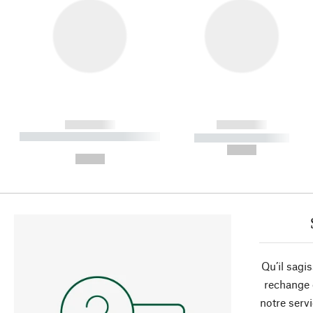
------------
------------
----------- ----------- ----------
----------- -----------
-
--,-- €
--,-- €
Qu’il sagi
rechange 
notre servi