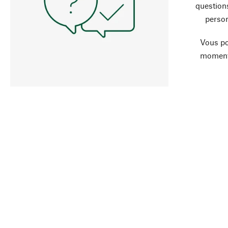
question
person
Vous po
moment