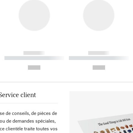
------------
------------
----------- ----------- ----------
----------- ----------- ----------
-
-
--,-- €
--,-- €
Service client
sse de conseils, de pièces de
ou de demandes spéciales,
ce clientèle traite toutes vos