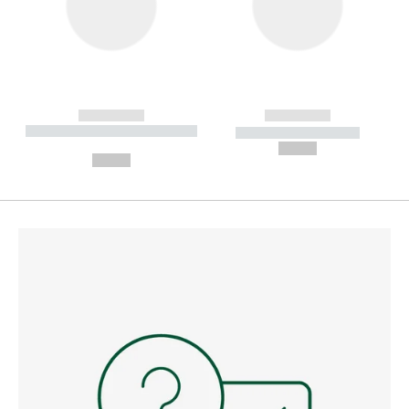
------------
------------
----------- ----------- --------
----------- -----------
---
--,-- €
--,-- €