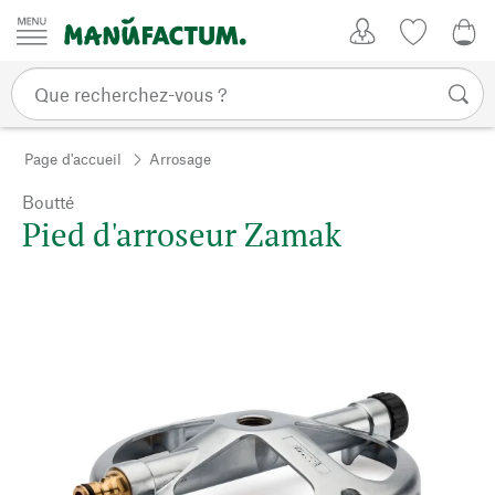
Passer au contenu
Mon compte
Liste de su
0,0
Page d'accueil
Arrosage
Boutté
Pied d'arroseur Zamak