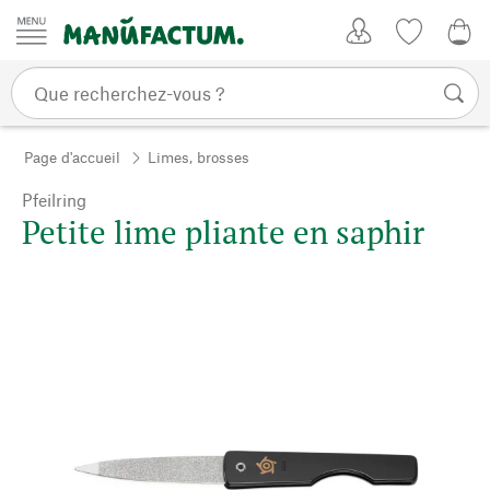
Passer au contenu
Mon compte
Liste de su
0,0
Page d'accueil
Limes, brosses
Pfeilring
Petite lime pliante en saphir