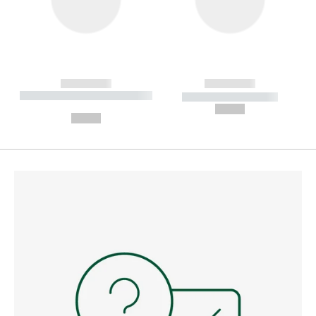
------------
------------
----------- ----------- --------
----------- -----------
---
--,-- €
--,-- €