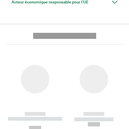
Acteur économique responsable pour l'UE
---------- --------------
------------
------------
----------- ----------- --------
----------- -----------
---
--,-- €
--,-- €