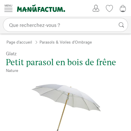
Passer au contenu
Mon compte
Liste de su
0,0
Page d'accueil
Parasols & Voiles d'Ombrage
Glatz
Petit parasol en bois de frêne
Nature