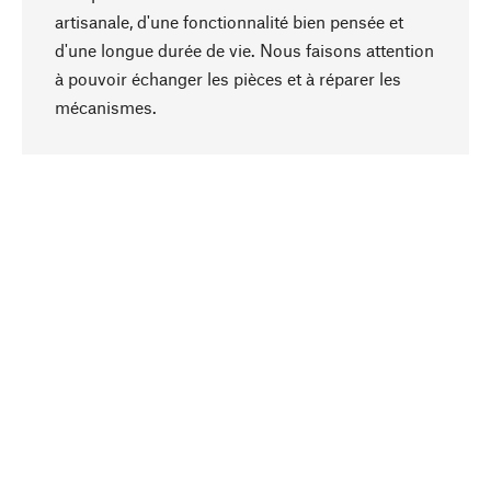
artisanale, d'une fonctionnalité bien pensée et
d'une longue durée de vie. Nous faisons attention
à pouvoir échanger les pièces et à réparer les
Haut de page
mécanismes.
Conscient
La durabilité est au cœur de notre sélection de
produits. Nous misons sur des ingrédients
naturels et des matériaux qui peuvent être
entretenus, ainsi que sur une production
respectueuse des ressources et socialement
responsable.