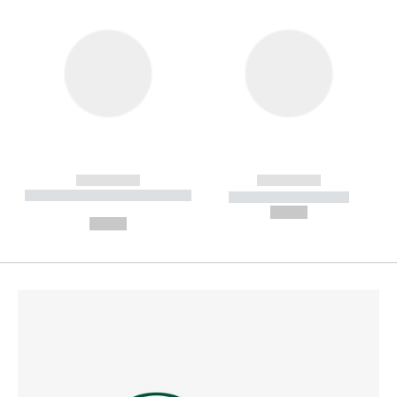
------------
------------
----------- ----------- --------
----------- -----------
---
--,-- €
--,-- €