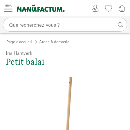
Passer au contenu
Mon compte
Liste de su
0,0
Page d'accueil
Aides à domicile
Iris Hantverk
Petit balai