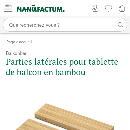
Passer au contenu
Mon compte
Liste de su
0,0
Page d'accueil
Balkonbar
Parties latérales pour tablette
de balcon en bambou