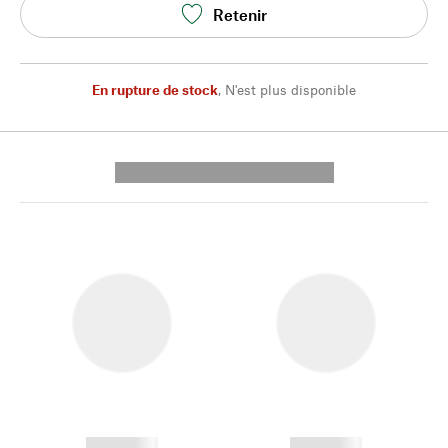
Retenir
En rupture de stock
,
N'est plus disponible
---------- --------------
------------
------------