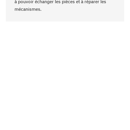
à pouvoir échanger les pièces et à réparer les
Haut de page
mécanismes.
Conscient
La durabilité est au cœur de notre sélection de
produits. Nous misons sur des ingrédients
naturels et des matériaux qui peuvent être
entretenus, ainsi que sur une production
respectueuse des ressources et socialement
responsable.
Choisi