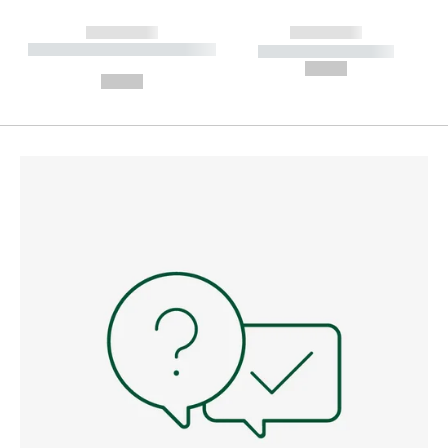
------------
------------
----------- ----------- --------
----------- -----------
---
--,-- €
--,-- €