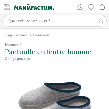
Passer au contenu
Mon compte
Liste de su
0,0
Page d'accueil
Chaussons
Haunold®
Pantoufle en feutre homme
Orange gris clair