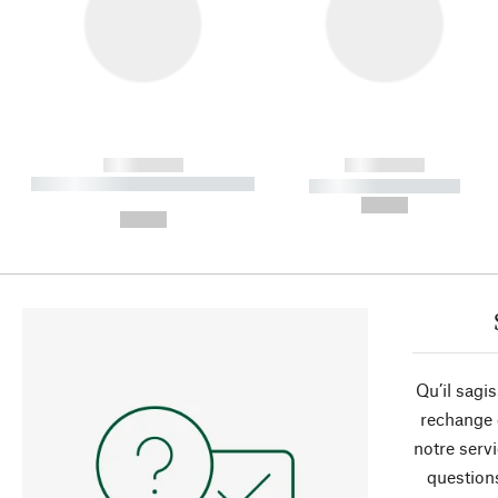
------------
------------
----------- ----------- ----------
----------- -----------
-
--,-- €
--,-- €
Qu’il sagi
rechange 
notre servi
question