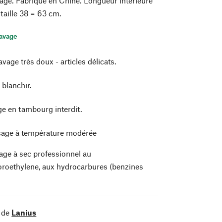
age. Fabriqué en Chine. Longueur intérieure
taille 38 = 63 cm.
lavage
vage très doux - articles délicats.
 blanchir.
e en tambourg interdit.
age à température modérée
age à sec professionnel au
oroethylene, aux hydrocarbures (benzines
)
 de
Lanius