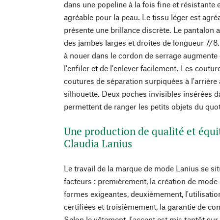
dans une popeline à la fois fine et résistante
agréable pour la peau. Le tissu léger est agré
présente une brillance discrète. Le pantalon 
des jambes larges et droites de longueur 7/8.
à nouer dans le cordon de serrage augmente 
l'enfiler et de l'enlever facilement. Les coutur
coutures de séparation surpiquées à l'arrière 
silhouette. Deux poches invisibles insérées da
permettent de ranger les petits objets du quot
Une production de qualité et équi
Claudia Lanius
Le travail de la marque de mode Lanius se situ
facteurs : premièrement, la création de mode
formes exigeantes, deuxièmement, l'utilisati
certifiées et troisièmement, la garantie de con
Selon le vêtement, l'accent est mis tantôt sur l