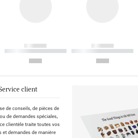
------------
------------
----------- ----------- ----------
----------- ----------- ----------
-
-
--,-- €
--,-- €
Service client
sse de conseils, de pièces de
ou de demandes spéciales,
ce clientèle traite toutes vos
s et demandes de manière