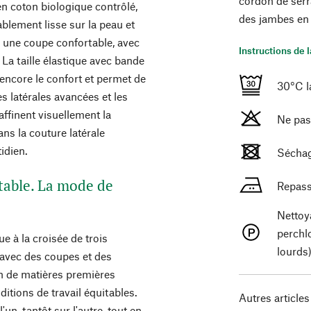
cordon de serr
 en coton biologique contrôlé,
des jambes en 
ablement lisse sur la peau et
a une coupe confortable, avec
Instructions de 
 La taille élastique avec bande
encore le confort et permet de
30°C la
es latérales avancées et les
affinent visuellement la
Ne pas
ns la couture latérale
idien.
Séchag
table. La mode de
Repass
Nettoy
perchl
e à la croisée de trois
lourds
 avec des coupes et des
on de matières premières
ditions de travail équitables.
Autres articles
'un, tantôt sur l'autre, tout en