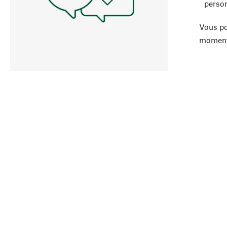
person
Vous po
moment