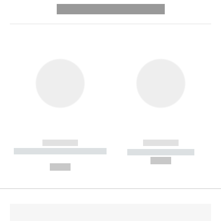
---------- --------------
------------
------------
----------- ----------- --------
----------- -----------
---
--,-- €
--,-- €