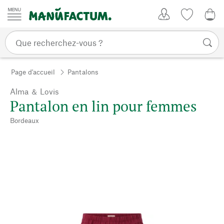
Passer au contenu
Mon compte
Liste de su
0,0
Page d'accueil
Pantalons
Alma ＆ Lovis
Pantalon en lin pour femmes
Bordeaux