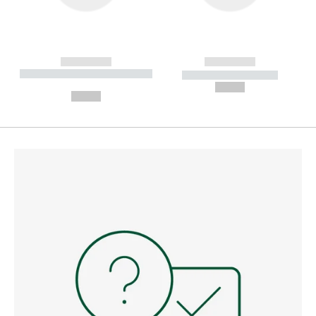
------------
------------
----------- ----------- --------
----------- -----------
---
--,-- €
--,-- €