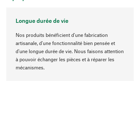
Longue durée de vie
Nos produits bénéficient d'une fabrication
artisanale, d'une fonctionnalité bien pensée et
d'une longue durée de vie. Nous faisons attention
à pouvoir échanger les pièces et à réparer les
Haut de page
mécanismes.
Conscient
La durabilité est au cœur de notre sélection de
produits. Nous misons sur des ingrédients
naturels et des matériaux qui peuvent être