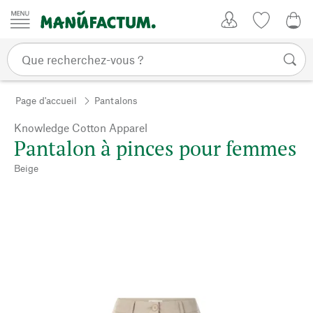
Passer au contenu
Mon compte
Liste de su
0,0
Page d'accueil
Pantalons
Knowledge Cotton Apparel
Pantalon à pinces pour femmes
Beige