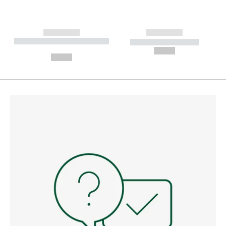
------------
------------
----------- ----------- --------
----------- -----------
---
--,-- €
--,-- €