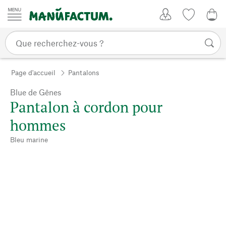
Passer au contenu
Mon compte
Liste de su
0,0
Page d'accueil
Pantalons
Blue de Gênes
Pantalon à cordon pour
hommes
Bleu marine