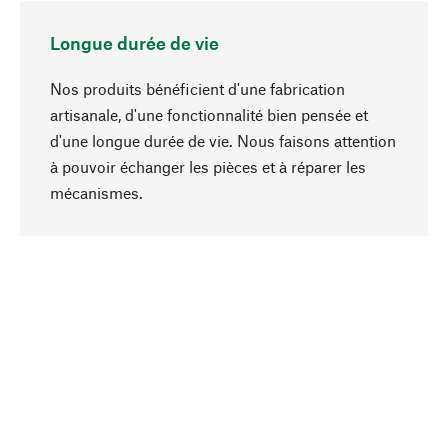
Longue durée de vie
Nos produits bénéficient d'une fabrication
artisanale, d'une fonctionnalité bien pensée et
d'une longue durée de vie. Nous faisons attention
à pouvoir échanger les pièces et à réparer les
Haut de page
mécanismes.
Conscient
La durabilité est au cœur de notre sélection de
produits. Nous misons sur des ingrédients
naturels et des matériaux qui peuvent être
entretenus, ainsi que sur une production