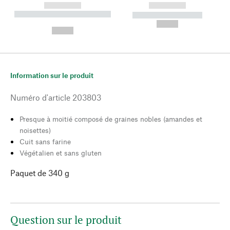
------------
------------
----------- ----------- --------
----------- -----------
---
--,-- €
--,-- €
Information sur le produit
Numéro d'article
203803
Presque à moitié composé de graines nobles (amandes et
noisettes)
Cuit sans farine
Végétalien et sans gluten
Paquet de 340 g
Question sur le produit