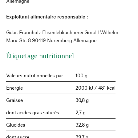
Allemagne
Exploitant alimentaire responsable :
Gebr. Fraunholz Elisenlebküchnerei GmbH Wilhelm-
Marx-Str. 8 90419 Nuremberg Allemagne
Étiquetage nutritionnel
Valeurs nutritionnelles par
100 g
Énergie
2000 kJ / 481 kcal
Graisse
30,8 g
dont acides gras saturés
2,7 g
Glucides
32,8 g
dont sucre
29,7 g