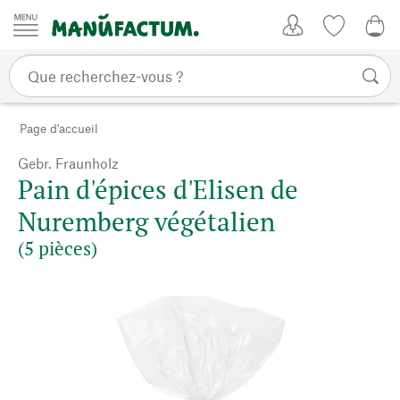
Passer au contenu
Mon compte
Liste de su
0,0
Page d'accueil
Gebr. Fraunholz
Pain d'épices d'Elisen de
Nuremberg végétalien
(5 pièces)