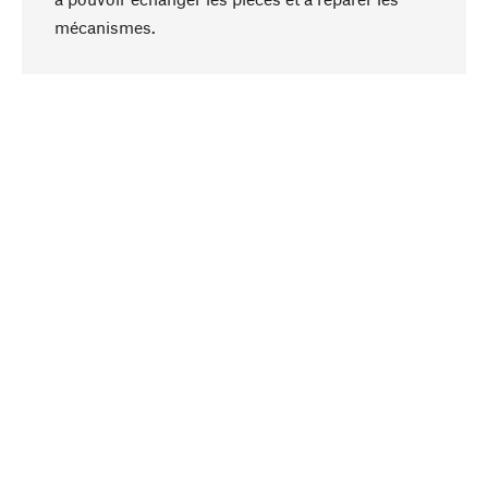
Haut de page
mécanismes.
Conscient
La durabilité est au cœur de notre sélection de
produits. Nous misons sur des ingrédients
naturels et des matériaux qui peuvent être
entretenus, ainsi que sur une production
respectueuse des ressources et socialement
responsable.
Choisi