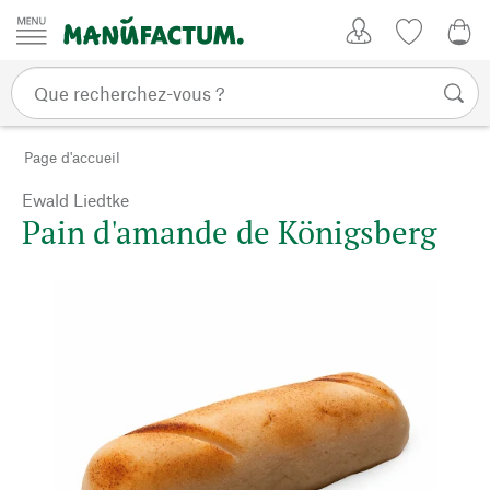
Passer au contenu
Mon compte
Liste de su
0,0
Page d'accueil
Ewald Liedtke
Pain d'amande de Königsberg