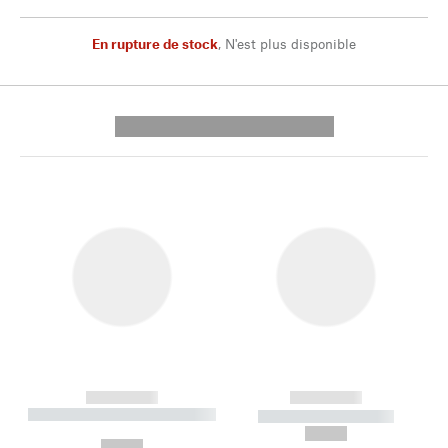
En rupture de stock
,
N'est plus disponible
---------- --------------
------------
------------
----------- ----------- --------
----------- -----------
---
--,-- €
--,-- €