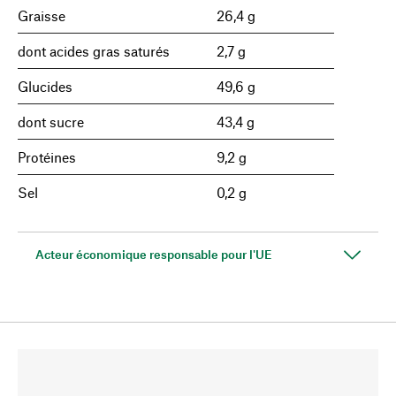
Graisse
26,4 g
dont acides gras saturés
2,7 g
Glucides
49,6 g
dont sucre
43,4 g
Protéines
9,2 g
Sel
0,2 g
Acteur économique responsable pour l'UE