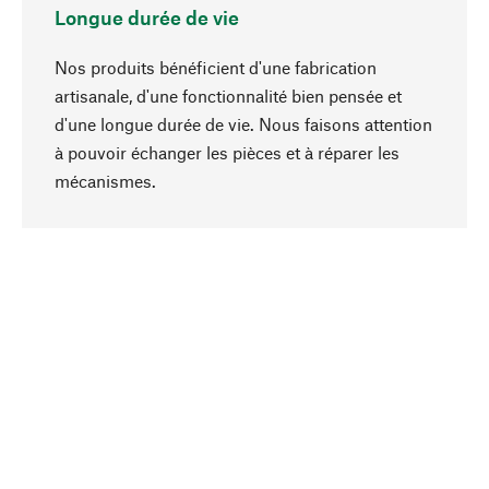
Longue durée de vie
Nos produits bénéficient d'une fabrication
artisanale, d'une fonctionnalité bien pensée et
d'une longue durée de vie. Nous faisons attention
à pouvoir échanger les pièces et à réparer les
Haut de page
mécanismes.
Conscient
La durabilité est au cœur de notre sélection de
produits. Nous misons sur des ingrédients
naturels et des matériaux qui peuvent être
entretenus, ainsi que sur une production
respectueuse des ressources et socialement