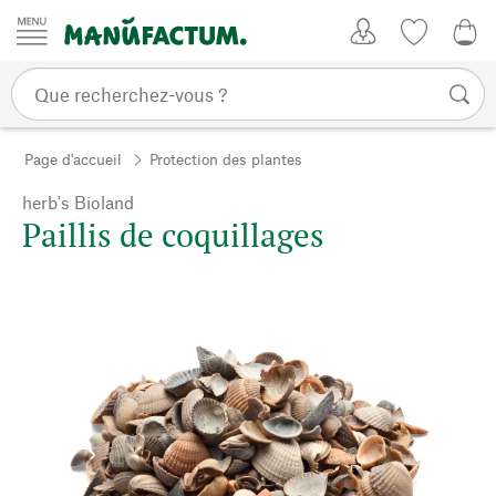
Passer au contenu
Mon compte
Liste de su
0,0
Page d'accueil
Protection des plantes
herb's Bioland
Paillis de coquillages