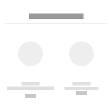
---------- --------------
------------
------------
----------- ----------- --------
----------- -----------
---
--,-- €
--,-- €