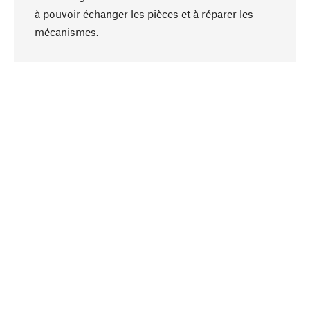
à pouvoir échanger les pièces et à réparer les
Haut de page
mécanismes.
Conscient
La durabilité est au cœur de notre sélection de
produits. Nous misons sur des ingrédients
naturels et des matériaux qui peuvent être
entretenus, ainsi que sur une production
respectueuse des ressources et socialement
responsable.
Choisi