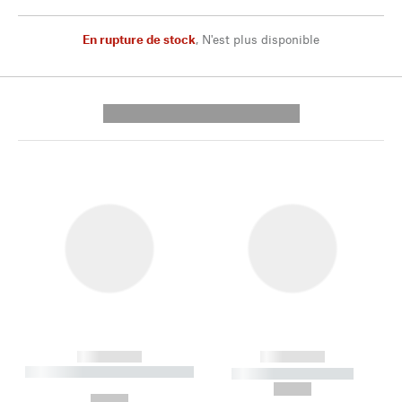
En rupture de stock
,
N'est plus disponible
---------- --------------
------------
------------
----------- ----------- --------
----------- -----------
---
--,-- €
--,-- €