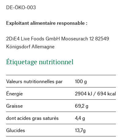
DE-ÖKO-003
Exploitant alimentaire responsable :
2DiE4 Live Foods GmbH Mooseurach 12 82549
Königsdorf Allemagne
Étiquetage nutritionnel
Valeurs nutritionnelles par
100 g
Énergie
2904 kJ / 694 kcal
Graisse
69,2 g
dont acides gras saturés
4,4 g
Glucides
13,7g