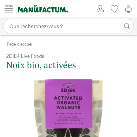
Passer au contenu
Mon compte
Liste de su
0,0
Page d'accueil
2DiE4 Live Foods
Noix bio, activées