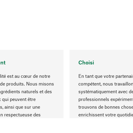
nt
Choisi
lité est au cœur de notre
En tant que votre partenai
 de produits. Nous misons
compétent, nous travaillo
ngrédients naturels et des
systématiquement avec d
 qui peuvent être
professionnels expériment
s, ainsi que sur une
trouvons de bonnes chose
on respectueuse des
enrichissent votre quotidi
s et socialement
un choix optimal de matér
ble.
une excellente fabrication.