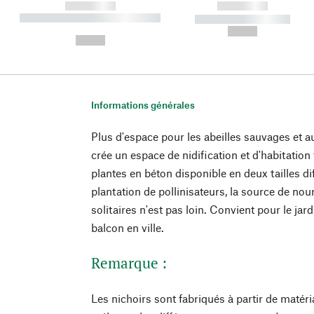
------------
------------
----------- ----------- ----------
----------- -----------
-
--,-- €
--,-- €
Informations générales
Plus d'espace pour les abeilles sauvages et a
crée un espace de nidification et d'habitation 
plantes en béton disponible en deux tailles 
plantation de pollinisateurs, la source de nour
solitaires n'est pas loin. Convient pour le jard
balcon en ville.
Remarque :
Les nichoirs sont fabriqués à partir de maté