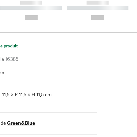
------------
------------
----------- ----------- ----------
----------- ----------- ----------
- -----------
-
--,-- €
--,-- €
le produit
le
16385
on
 11,5 × P 11,5 × H 11,5 cm
 de
Green&Blue