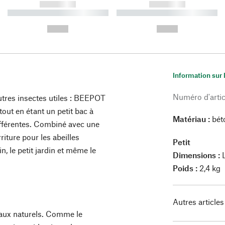
------------
------------
----------- ----------- ----------
----------- ----------- ----------
-
-
--,-- €
--,-- €
Information sur 
Numéro d'artic
utres insectes utiles : BEEPOT
tout en étant un petit bac à
Matériau :
bét
différentes. Combiné avec une
riture pour les abeilles
Petit
in, le petit jardin et même le
Dimensions :
L
Poids :
2,4 kg
Autres articles
riaux naturels. Comme le