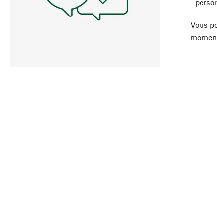
person
Vous po
moment