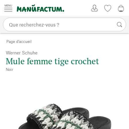
Passer au contenu
Mon compte
Liste de su
0,0
Page d'accueil
Werner Schuhe
Mule femme tige crochet
Noir