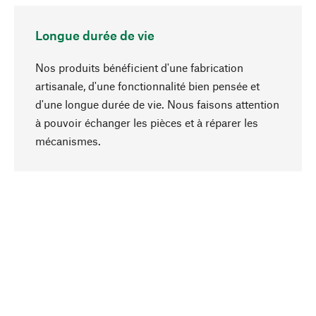
Longue durée de vie
Nos produits bénéficient d'une fabrication
artisanale, d'une fonctionnalité bien pensée et
d'une longue durée de vie. Nous faisons attention
à pouvoir échanger les pièces et à réparer les
Haut de page
mécanismes.
Conscient
La durabilité est au cœur de notre sélection de
produits. Nous misons sur des ingrédients
naturels et des matériaux qui peuvent être
entretenus, ainsi que sur une production