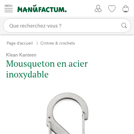
Passer au contenu
Mon compte
Liste de su
0,0
Page d'accueil
Cintres & crochets
Klean Kanteen
Mousqueton en acier
inoxydable