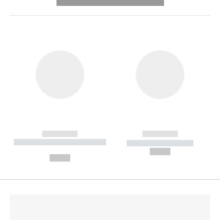
---------- --------------
------------
------------
----------- ----------- --------
----------- -----------
---
--,-- €
--,-- €