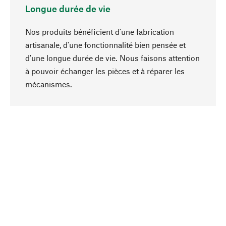
Longue durée de vie
Nos produits bénéficient d'une fabrication
artisanale, d'une fonctionnalité bien pensée et
d'une longue durée de vie. Nous faisons attention
à pouvoir échanger les pièces et à réparer les
Haut de page
mécanismes.
Conscient
La durabilité est au cœur de notre sélection de
produits. Nous misons sur des ingrédients
naturels et des matériaux qui peuvent être
entretenus, ainsi que sur une production
respectueuse des ressources et socialement