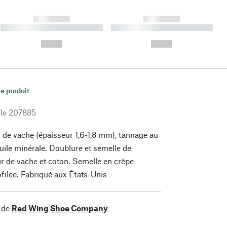
------------
------------
----------- ----------- ----------
----------- ----------- ----------
- -----------
-
--,-- €
--,-- €
le produit
le
207885
 de vache (épaisseur 1,6-1,8 mm), tannage au
huile minérale. Doublure et semelle de
ir de vache et coton. Semelle en crêpe
filée. Fabriqué aux États-Unis
 de
Red Wing Shoe Company