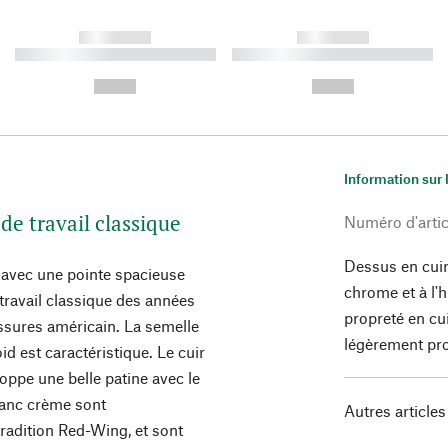
------------
------------
----------- ----------- ----------
----------- ----------- ----------
-
-
--,-- €
--,-- €
Information sur 
de travail classique
Numéro d'artic
Dessus en cuir
le avec une pointe spacieuse
chrome et à l'
travail classique des années
propreté en cu
ussures américain. La semelle
légèrement pro
id est caractéristique. Le cuir
loppe une belle patine avec le
lanc crème sont
Autres articles
radition Red-Wing, et sont