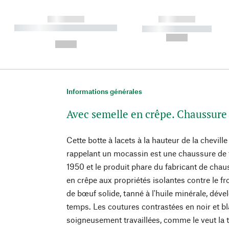
------------
------------
----------- ----------- ----------
----------- -----------
-
--,-- €
--,-- €
Informations générales
Avec semelle en crêpe. Chaussure 
Cette botte à lacets à la hauteur de la chevil
rappelant un mocassin est une chaussure de 
1950 et le produit phare du fabricant de cha
en crêpe aux propriétés isolantes contre le fro
de bœuf solide, tanné à l'huile minérale, déve
temps. Les coutures contrastées en noir et b
soigneusement travaillées, comme le veut la t