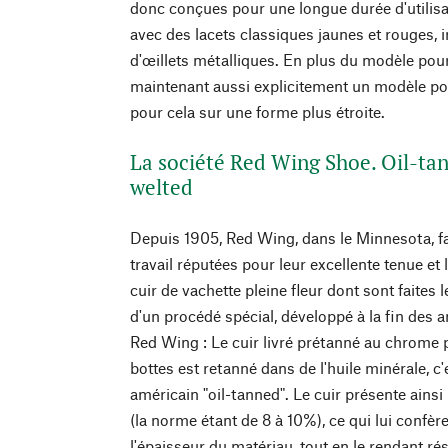
donc conçues pour une longue durée d'utilisa
avec des lacets classiques jaunes et rouges, 
d'œillets métalliques. En plus du modèle p
maintenant aussi explicitement un modèle pou
pour cela sur une forme plus étroite.
La société Red Wing Shoe. Oil-ta
welted
Depuis 1905, Red Wing, dans le Minnesota, f
travail réputées pour leur excellente tenue et
cuir de vachette pleine fleur dont sont faites 
d'un procédé spécial, développé à la fin des 
Red Wing : Le cuir livré prétanné au chrome 
bottes est retanné dans de l'huile minérale, c'
américain "oil-tanned". Le cuir présente ains
(la norme étant de 8 à 10%), ce qui lui confè
l'épaisseur du matériau, tout en le rendant rés