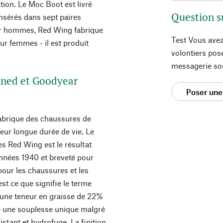
tion. Le Moc Boot est livré
Question s
insérés dans sept paires
our hommes, Red Wing fabrique
Test Vous avez
r femmes - il est produit
volontiers pos
messagerie so
nned et Goodyear
Poser une
abrique des chaussures de
 leur longue durée de vie. Le
les Red Wing est le résultat
années 1940 et breveté pour
pour les chaussures et les
est ce que signifie le terme
i une teneur en graisse de 22%
re une souplesse unique malgré
istant et hydrofuge. La finition