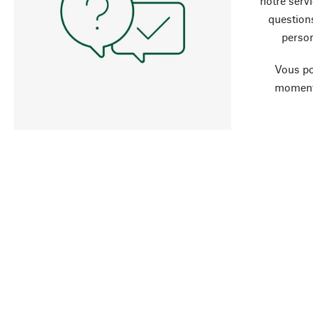
notre servi
question
person
Vous po
moment