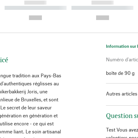
------------
------------
----------- ----------- ----------
----------- ----------- ----------
-
-
--,-- €
--,-- €
Information sur 
picé
Numéro d'artic
boîte de 90 g
longue tradition aux Pays-Bas
d'authentiques réglisses au
ikerbakkerij Joris, une
Autres articles
nlieue de Bruxelles, et sont
 Le secret de leur saveur
Question s
 génération en génération et
utilise encore - ce qui est
Test Vous avez
mme liant. Le soin artisanal
volontiers pos