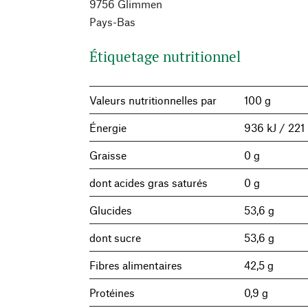
9756 Glimmen
Pays-Bas
Étiquetage nutritionnel
Valeurs nutritionnelles par
100 g
Énergie
936 kJ / 221 
Graisse
0 g
dont acides gras saturés
0 g
Glucides
53,6 g
dont sucre
53,6 g
Fibres alimentaires
42,5 g
Protéines
0,9 g