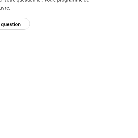
uvre.
 question