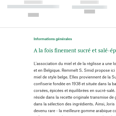
------------
------------
----------- ----------- ----------
----------- -----------
-
--,-- €
--,-- €
Informations générales
A la fois finement sucré et salé-é
L'association du miel et de la réglisse a une 
et en Belgique. Remmelt S. Smid propose ici 
miel de style belge. Elles proviennent de la Su
confiserie fondée en 1938 et située dans la ba
corsées, épicées et équilibrées en sucré-salé.
réside dans la recette originale transmise de
dans la sélection des ingrédients. Ainsi, Joris 
devenu rare - la meilleure gomme arabique co