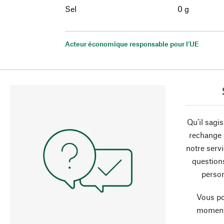
Sel
0 g
Acteur économique responsable pour l'UE
Qu’il sagi
rechange 
notre servi
question
person
Vous po
moment