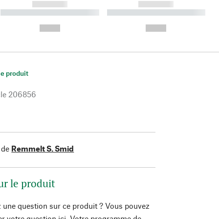
------------
------------
----------- ----------- ----------
----------- ----------- ----------
- -----------
-
--,-- €
--,-- €
le produit
le
206856
 de
Remmelt S. Smid
ur le produit
 une question sur ce produit ? Vous pouvez
er votre question ici. Votre programme de