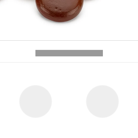
---------- --------------