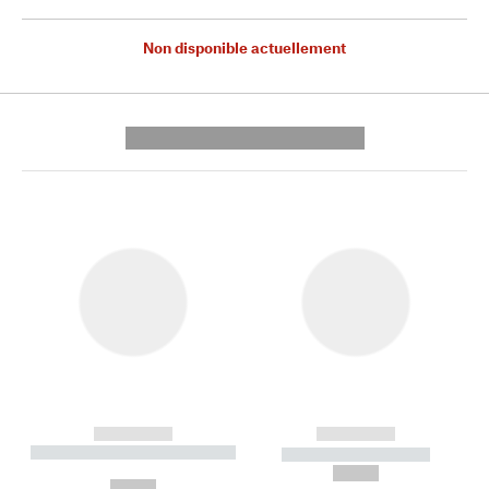
Non disponible actuellement
---------- --------------
------------
------------
----------- ----------- --------
----------- -----------
---
--,-- €
--,-- €