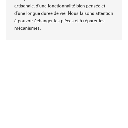
artisanale, d'une fonctionnalité bien pensée et
d'une longue durée de vie. Nous faisons attention
à pouvoir échanger les pièces et à réparer les
Haut de page
mécanismes.
Conscient
La durabilité est au cœur de notre sélection de
produits. Nous misons sur des ingrédients
naturels et des matériaux qui peuvent être
entretenus, ainsi que sur une production
respectueuse des ressources et socialement
responsable.