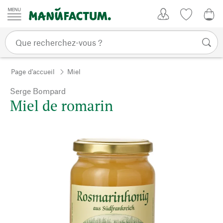
Passer au contenu
Mon compte
Liste de su
0,0
Page d'accueil
Miel
Serge Bompard
Miel de romarin