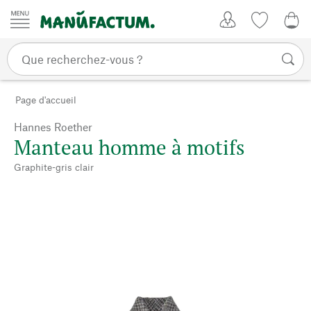
Passer au contenu
Mon compte
Liste de su
0,0
Page d'accueil
Hannes Roether
Manteau homme à motifs
Graphite-gris clair