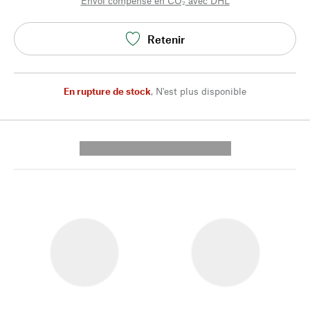
Envoi compensé en CO₂ avec DHL
Retenir
En rupture de stock
,
N'est plus disponible
---------- --------------