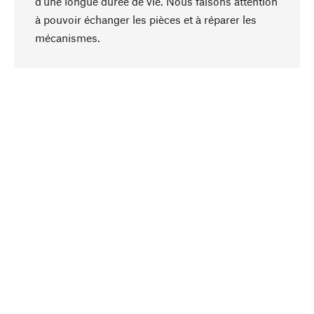
d'une longue durée de vie. Nous faisons attention
à pouvoir échanger les pièces et à réparer les
Haut de page
mécanismes.
Conscient
La durabilité est au cœur de notre sélection de
produits. Nous misons sur des ingrédients
naturels et des matériaux qui peuvent être
entretenus, ainsi que sur une production
respectueuse des ressources et socialement
responsable.