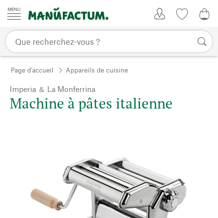
Passer au contenu
Mon compte
Liste de su
0,0
Page d'accueil
Appareils de cuisine
Imperia ＆ La Monferrina
Machine à pâtes italienne