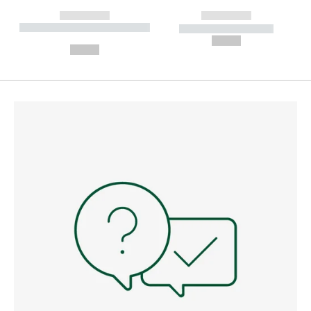
------------
------------
----------- ----------- --------
----------- -----------
---
--,-- €
--,-- €