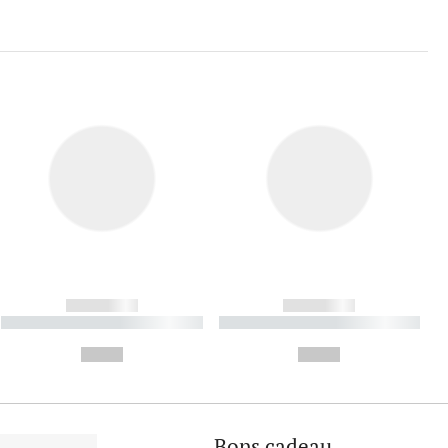
------------
------------
----------- ----------- ----------
----------- ----------- ----------
- -----------
-
--,-- €
--,-- €
Bons cadeau