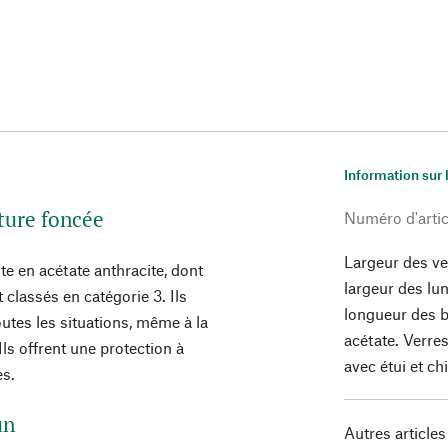
Information sur 
ture foncée
Numéro d'artic
Largeur des v
 en acétate anthracite, dont
largeur des lu
 classés en catégorie 3. Ils
longueur des 
utes les situations, même à la
acétate. Verres
Ils offrent une protection à
avec étui et ch
es.
un
Autres articles