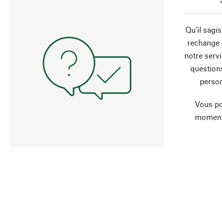
Qu’il sagi
rechange 
notre servi
question
person
Vous po
moment