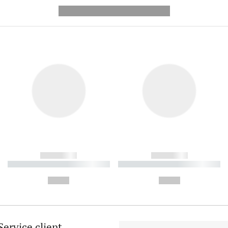
---------- --------------
------------
------------
----------- ----------- ----------
----------- ----------- ----------
-
-
--,-- €
--,-- €
Service client