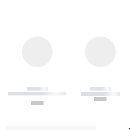
------------
------------
----------- ----------- ----------
----------- -----------
-
--,-- €
--,-- €