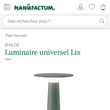
Passer au contenu
Mon compte
Liste de su
0,0
Page d'accueil
IP44.DE
Luminaire universel Lix
Vert