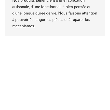
Nos produits bénéficient d'une fabrication
artisanale, d'une fonctionnalité bien pensée et
d'une longue durée de vie. Nous faisons attention
à pouvoir échanger les pièces et à réparer les
Haut de page
mécanismes.
Conscient
La durabilité est au cœur de notre sélection de
produits. Nous misons sur des ingrédients
naturels et des matériaux qui peuvent être
entretenus, ainsi que sur une production
respectueuse des ressources et socialement
responsable.