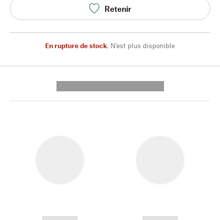
Retenir
En rupture de stock
,
N'est plus disponible
---------- --------------
------------
------------