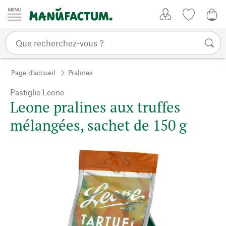
Passer au contenu
Mon compte
Liste de su
0,0
Page d'accueil
Pralines
Pastiglie Leone
Leone pralines aux truffes
mélangées, sachet de 150 g