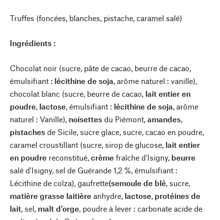
Truffes (foncées, blanches, pistache, caramel salé)
Ingrédients :
Chocolat noir (sucre, pâte de cacao, beurre de cacao,
émulsifiant :
lécithine de soja
, arôme naturel : vanille),
chocolat blanc (sucre, beurre de cacao,
lait entier en
poudre
,
lactose
, émulsifiant :
lécithine de soja
, arôme
naturel : Vanille),
noisettes
du Piémont,
amandes
,
pistaches
de Sicile, sucre glace, sucre, cacao en poudre,
caramel croustillant (sucre, sirop de glucose,
lait entier
en poudre
reconstitué,
crème
fraîche d'Isigny,
beurre
salé d'Isigny, sel de Guérande 1,2 %, émulsifiant :
Lécithine de colza), gaufrette
(semoule de blé
, sucre,
matière grasse laitière
anhydre,
lactose
,
protéines de
lait
, sel,
malt d'orge
, poudre à lever : carbonate acide de