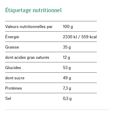
Étiquetage nutritionnel
Valeurs nutritionnelles par
100 g
Énergie
2330 kJ / 559 kcal
Graisse
35 g
dont acides gras saturés
12 g
Glucides
53 g
dont sucre
49 g
Protéines
7,3 g
Sel
0,3 g