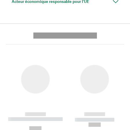
Acteur économique responsable pour l'UE
---------- --------------
------------
------------
----------- ----------- --------
----------- -----------
---
--,-- €
--,-- €