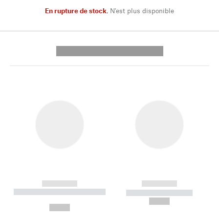
En rupture de stock
,
N'est plus disponible
---------- --------------
------------
------------
----------- ----------- --------
----------- -----------
---
--,-- €
--,-- €