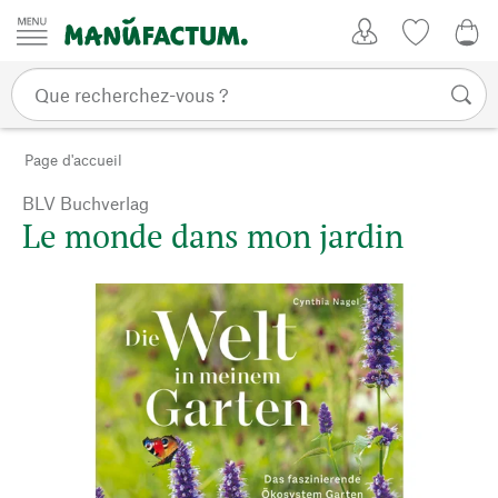
Passer au contenu
Mon compte
Liste de su
0,0
Page d'accueil
BLV Buchverlag
Le monde dans mon jardin