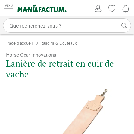
Passer au contenu
Mon compte
Liste de su
0,0
Page d'accueil
Rasoirs & Couteaux
Horse Gear Innovations
Lanière de retrait en cuir de
vache