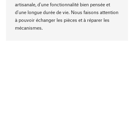
artisanale, d'une fonctionnalité bien pensée et
d'une longue durée de vie. Nous faisons attention
à pouvoir échanger les pièces et à réparer les
Haut de page
mécanismes.
Conscient
La durabilité est au cœur de notre sélection de
produits. Nous misons sur des ingrédients
naturels et des matériaux qui peuvent être
entretenus, ainsi que sur une production
respectueuse des ressources et socialement
responsable.