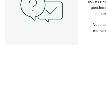
notre servi
question
person
Vous po
moment