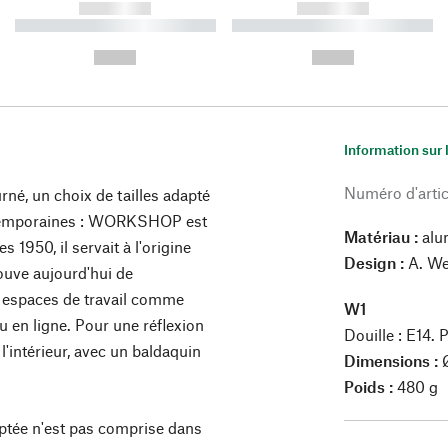
------------
------------
----------- ----------- ----------
----------- ----------- ----------
-
-
--,-- €
--,-- €
Information sur 
Numéro d'artic
né, un choix de tailles adapté
ntemporaines : WORKSHOP est
Matériau :
alum
 1950, il servait à l'origine
Design :
A. We
trouve aujourd'hui de
s espaces de travail comme
W1
u en ligne. Pour une réflexion
Douille : E14.
l'intérieur, avec un baldaquin
Dimensions :
Ø
Poids :
480 g
ptée n'est pas comprise dans