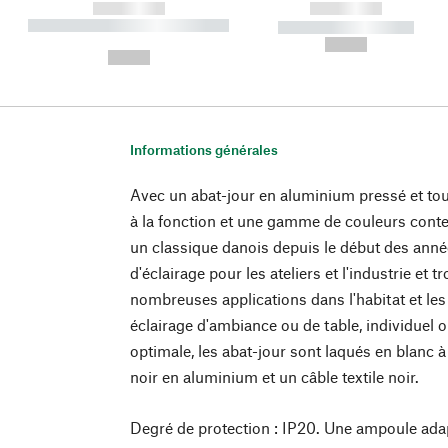
------------
------------
----------- ----------- ----------
----------- -----------
-
--,-- €
--,-- €
Informations générales
Avec un abat-jour en aluminium pressé et tour
à la fonction et une gamme de couleurs co
un classique danois depuis le début des années
d'éclairage pour les ateliers et l'industrie et 
nombreuses applications dans l'habitat et le
éclairage d'ambiance ou de table, individuel o
optimale, les abat-jour sont laqués en blanc à 
noir en aluminium et un câble textile noir.
Degré de protection : IP20. Une ampoule ada