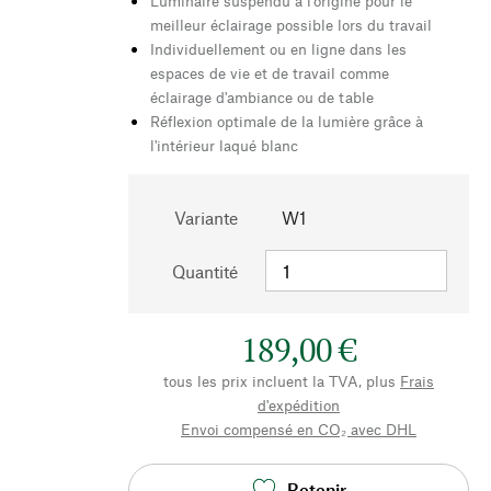
Luminaire suspendu à l'origine pour le
meilleur éclairage possible lors du travail
Individuellement ou en ligne dans les
espaces de vie et de travail comme
éclairage d'ambiance ou de table
Réflexion optimale de la lumière grâce à
l'intérieur laqué blanc
Variante
W1
Quantité
189,00 €
tous les prix incluent la TVA, plus
Frais
d'expédition
Envoi compensé en CO₂ avec DHL
Retenir