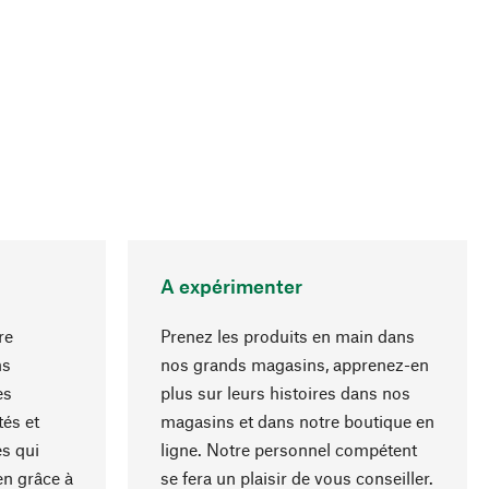
A expérimenter
re
Prenez les produits en main dans
ns
nos grands magasins, apprenez-en
es
plus sur leurs histoires dans nos
Haut de page
és et
magasins et dans notre boutique en
s qui
ligne. Notre personnel compétent
en grâce à
se fera un plaisir de vous conseiller.