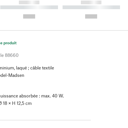
------------
------------
----------- ----------- ----------
----------- ----------- ----------
- -----------
-
--,-- €
--,-- €
le produit
le
88660
inium, laqué ; câble textile
del-Madsen
 Puissance absorbée : max. 40 W.
 18 × H 12,5 cm