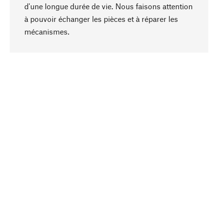
d'une longue durée de vie. Nous faisons attention
à pouvoir échanger les pièces et à réparer les
Haut de page
mécanismes.
Conscient
La durabilité est au cœur de notre sélection de
produits. Nous misons sur des ingrédients
naturels et des matériaux qui peuvent être
entretenus, ainsi que sur une production
respectueuse des ressources et socialement
responsable.