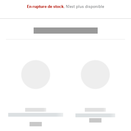
En rupture de stock
,
N'est plus disponible
---------- --------------
------------
------------
----------- ----------- --------
----------- -----------
---
--,-- €
--,-- €