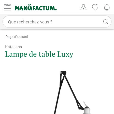
Passer au contenu
Mon compte
Liste de su
0,0
Page d'accueil
Rotaliana
Lampe de table Luxy