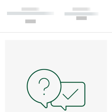
------------
------------
----------- ----------- --------
----------- -----------
---
--,-- €
--,-- €