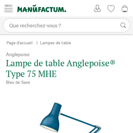
Passer au contenu
Mon compte
Liste de su
0,0
Page d'accueil
Lampes de table
Anglepoise
Lampe de table Anglepoise®
Type 75 MHE
Bleu de Saxe