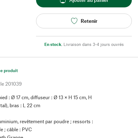
Retenir
En stock
,
Livraison dans 3-4 jours ouvrés
le produit
le
201039
pied : Ø 17 cm, diffuseur : Ø 13 × H 15 cm, H
tal), bras : L 22 cm
minium, revêtement par poudre ; ressorts :
le ; câble : PVC
th Grange