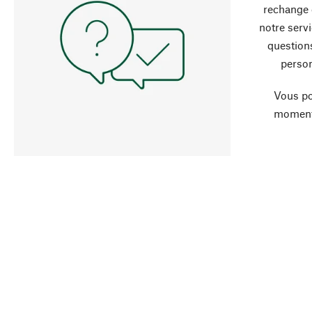
rechange 
notre servi
question
person
Vous po
moment