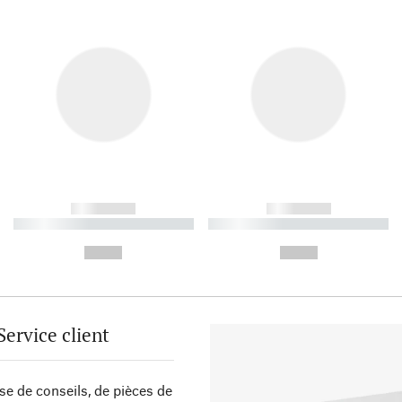
------------
------------
----------- ----------- ----------
----------- ----------- ----------
-
-
--,-- €
--,-- €
Service client
sse de conseils, de pièces de