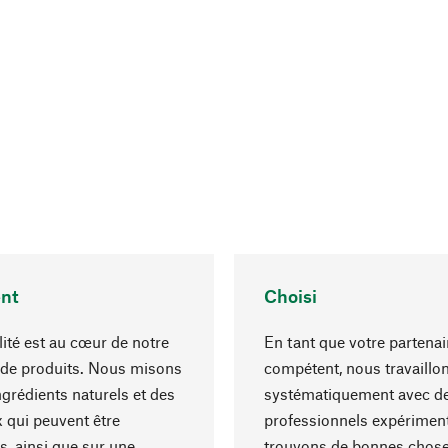
nt
Choisi
lité est au cœur de notre
En tant que votre partenai
 de produits. Nous misons
compétent, nous travaillo
ngrédients naturels et des
systématiquement avec d
 qui peuvent être
professionnels expériment
s, ainsi que sur une
trouvons de bonnes chose