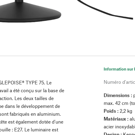
Information sur 
Numéro d'artic
ANGLEPOISE® TYPE 75. Le
vail a été conçu sur la base de
Dimensions :
action. Les deux tailles de
max. 42 cm (to
pe dans le développement de
Poids :
2,2 kg
r sont fabriqués en aluminium.
Matériaux :
alu
a tête est également dotée d'une
acier inoxydab
uille : E27. Le luminaire est
Design :
Kenne