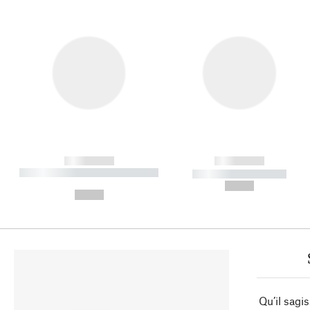
------------
------------
----------- ----------- ----------
----------- -----------
-
--,-- €
--,-- €
Qu’il sagi