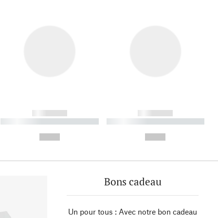
------------
------------
----------- ----------- ----------
----------- ----------- ----------
- -----------
-
--,-- €
--,-- €
Bons cadeau
Un pour tous : Avec notre bon cadeau