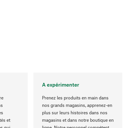
A expérimenter
re
Prenez les produits en main dans
ns
nos grands magasins, apprenez-en
es
plus sur leurs histoires dans nos
Haut de page
és et
magasins et dans notre boutique en
s qui
ligne. Notre personnel compétent