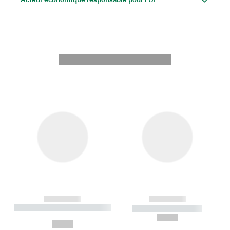
---------- --------------
------------
------------
----------- ----------- --------
----------- -----------
---
--,-- €
--,-- €