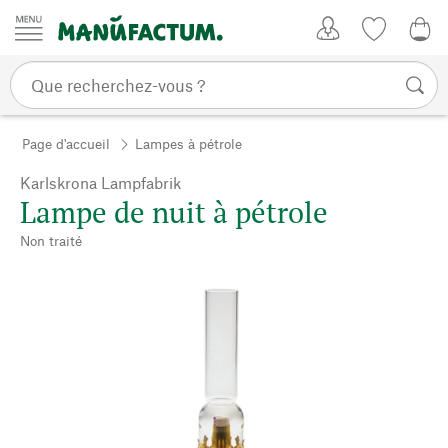
Passer au contenu
Mon compte
Liste de su
0,0
Page d'accueil
Lampes à pétrole
Karlskrona Lampfabrik
Lampe de nuit à pétrole
Non traité