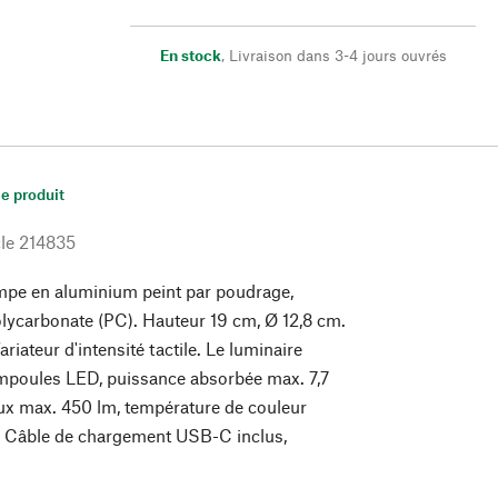
En stock
,
Livraison dans 3-4 jours ouvrés
le produit
le
214835
mpe en aluminium peint par poudrage,
olycarbonate (PC). Hauteur 19 cm, Ø 12,8 cm.
riateur d'intensité tactile. Le luminaire
ampoules LED, puissance absorbée max. 7,7
ux max. 450 lm, température de couleur
. Câble de chargement USB-C inclus,