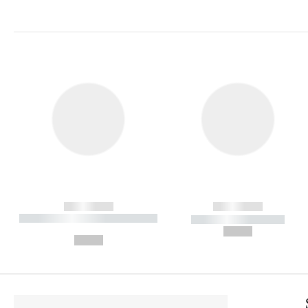
------------
------------
----------- ----------- ----------
----------- -----------
-
--,-- €
--,-- €