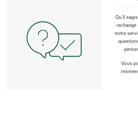
Qu’il sagi
rechange 
notre servi
question
person
Vous po
moment