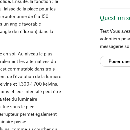
lide. Ensuite, la fonction : le
i laisse de la place pour les
 une autonomie de 8 à 150
Question s
ans un angle favorable
Test Vous avez
'angle de réflexion) dans la
volontiers pos
messagerie so
 en soi. Au niveau le plus
éralement les alternatives du
Poser une
e est commutable dans trois
nt de l'évolution de la lumière
elvins et 1.300-1.700 kelvins.
oins et leur intensité peut être
la tête du luminaire
situé sous le pied
nterrupteur permet également
minaire passe
elvins, comme au coucher du