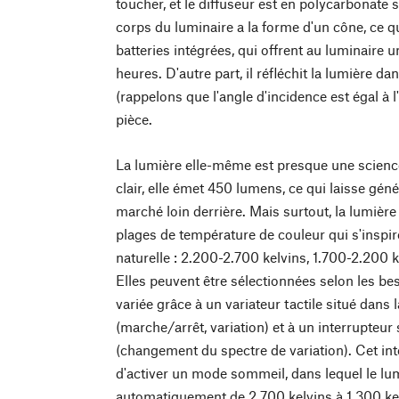
toucher, et le diffuseur est en polycarbonate so
corps du luminaire a la forme d'un cône, ce qu
batteries intégrées, qui offrent au luminaire
heures. D'autre part, il réfléchit la lumière d
(rappelons que l'angle d'incidence est égal à l
pièce.
La lumière elle-même est presque une science
clair, elle émet 450 lumens, ce qui laisse gén
marché loin derrière. Mais surtout, la lumièr
plages de température de couleur qui s'inspire
naturelle : 2.200-2.700 kelvins, 1.700-2.200 k
Elles peuvent être sélectionnées selon les bes
variée grâce à un variateur tactile situé dans 
(marche/arrêt, variation) et à un interrupteur 
(changement du spectre de variation). Cet i
d'activer un mode sommeil, dans lequel le lu
automatiquement de 2.700 kelvins à 1.300 k