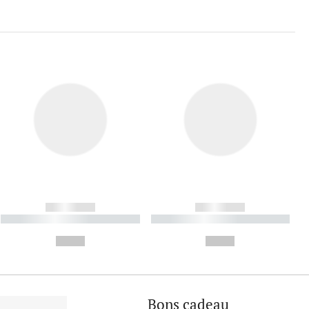
------------
------------
----------- ----------- ----------
----------- ----------- ----------
- -----------
-
--,-- €
--,-- €
Bons cadeau