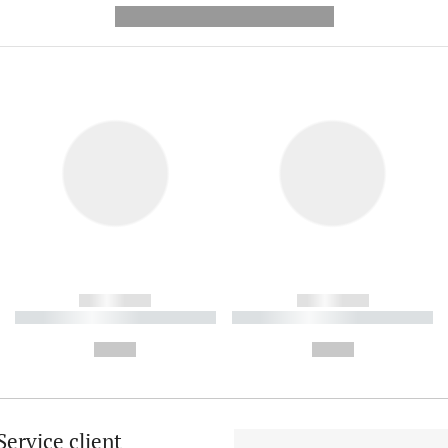
---------- --------------
------------
------------
----------- ----------- ----------
----------- ----------- ----------
-
-
--,-- €
--,-- €
Service client