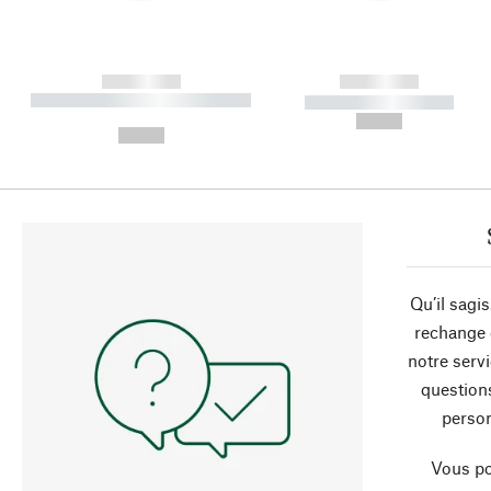
------------
------------
----------- ----------- ----------
----------- -----------
-
--,-- €
--,-- €
Qu’il sagi
rechange 
notre servi
question
person
Vous po