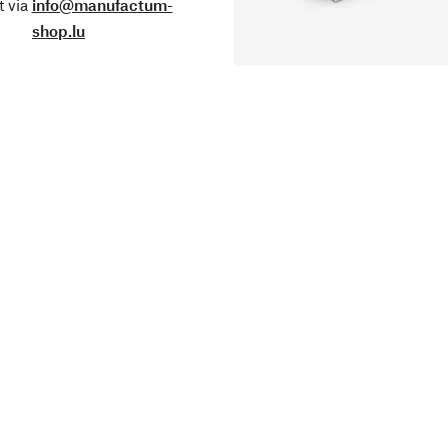
 via
info@manufactum-
shop.lu