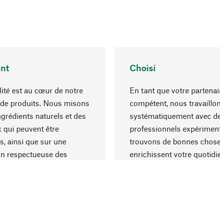
nt
Choisi
lité est au cœur de notre
En tant que votre partenai
 de produits. Nous misons
compétent, nous travaillo
ngrédients naturels et des
systématiquement avec d
 qui peuvent être
professionnels expériment
s, ainsi que sur une
trouvons de bonnes chose
on respectueuse des
enrichissent votre quotidi
s et socialement
un choix optimal de matér
ble.
une excellente fabrication.