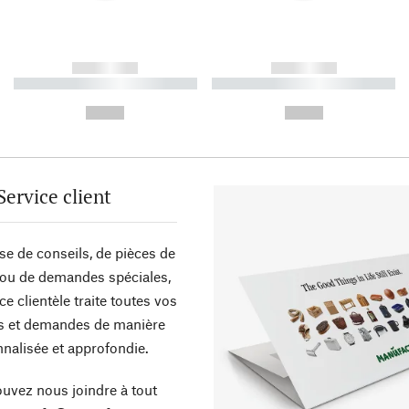
------------
------------
----------- ----------- ----------
----------- ----------- ----------
-
-
--,-- €
--,-- €
Service client
sse de conseils, de pièces de
ou de demandes spéciales,
ce clientèle traite toutes vos
s et demandes de manière
nalisée et approfondie.
uvez nous joindre à tout