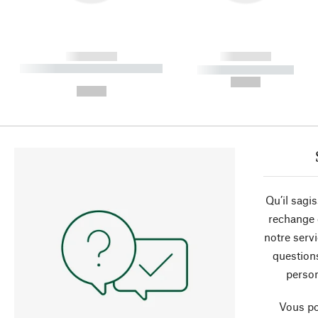
------------
------------
----------- ----------- ----------
----------- -----------
-
--,-- €
--,-- €
Qu’il sagi
rechange 
notre servi
question
person
Vous po